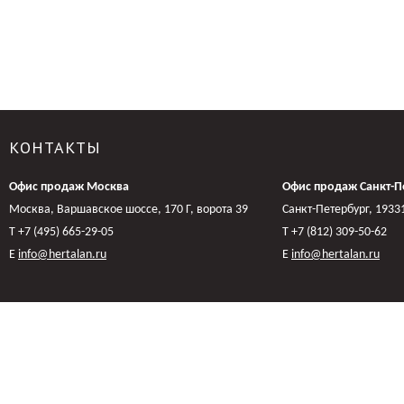
КОНТАКТЫ
Офис продаж Москва
Офис продаж Санкт-П
Москва, Варшавское шоссе, 170 Г, ворота 39
Санкт-Петербург, 19331
Т +7 (495) 665-29-05
T +7 (812) 309-50-62
E
info@hertalan.ru
E
info@hertalan.ru